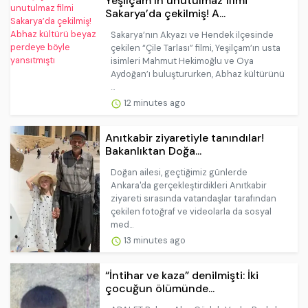
Yeşilçam’ın unutulmaz filmi
Sakarya’da çekilmiş! A...
Sakarya’nın Akyazı ve Hendek ilçesinde
çekilen “Çile Tarlası” filmi, Yeşilçam’ın usta
isimleri Mahmut Hekimoğlu ve Oya
Aydoğan’ı buluştururken, Abhaz kültürünü
...
12 minutes ago
Anıtkabir ziyaretiyle tanındılar!
Bakanlıktan Doğa...
Doğan ailesi, geçtiğimiz günlerde
Ankara'da gerçekleştirdikleri Anıtkabir
ziyareti sırasında vatandaşlar tarafından
çekilen fotoğraf ve videolarla da sosyal
med...
13 minutes ago
“İntihar ve kaza” denilmişti: İki
çocuğun ölümünde...