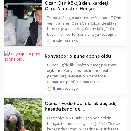
Ozan Can Kökçü'den, kardeşi
Orkun'a destek: Her şe...
Trendyol 1. Lig ekiplerinden Vanspor FK'nin
yeni transferi Ozan Can Kökçü, Beşiktaş
forması giyen kardeşi Orkun Kökçü'nün
başarılı bir performans ortaya koyduğu...
11 minutes ago
Konyaspor o güne abone oldu
Süper Lig'de ilk 3 haftanın maç programı
açıklandı. Konyaspor belirlenen bahsi
geçen karşılaşmalarının hepsinde
cumartesi günü sahada olacak.
11 minutes ago
Osmaniye'de hobi olarak başladı,
hasada kendi de i...
Osmaniye'nin Düziçi ilçesinde evinin
bahçesine hobi amaçlı diktiği 3 kök Tevruz
kabağından 1 tonun üzerinde ürün hasat