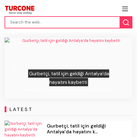
Previous
Next
Antalya’da
BM uzmanlarından kaymakama zi
LATEST
Gurbetçi, tatil için geldiği
Antalya’da hayatını k...