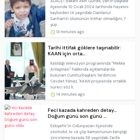
ADALET Bakanı Akın Gürlek, Van'ın Başkale
ilçesinde 10 Ocak 2024 tarihinde hayatını
kaybeden 14 yaşındaki Damlanur
Sarihan'ın ölümünün intihar olmadığını, 7
şüp...
13 minutes ago
Tarihi ittifak göklere taşınabilir:
KAAN için orta...
Katıldığı televizyon programında "Mekke
Anlaşması" hakkında açıklamalarda
bulunan Cumhurbaşkanı Yardımcısı
Cevdet Yılmaz, 'KAAN projesinde ortaklık
süreci söz k...
14 minutes ago
Feci kazada kahreden detay...
Doğum günü son günü ...
Eskişehir'in Odunpazarı ilçesinde
otomobil, tır ve çöp kamyonunun karıştığı
zincirleme kazada 56 yaşındaki Zarife