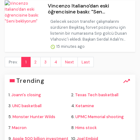
Vincenzo Italiano'dan eski
öğrencisine baskı: "Sen...
Gelecek sezon transfer çalışmalarını
sürdüren Beşiktaş, forvet pozisyonu için
listenin bir numarasına Sırp golcü Dusan
Vlahovic'i ekledi. Başkan Serdal Adalı'nı...
15 minutes ago
Prev.
1
2
3
4
Next
Last
Trending
1.
Joann's closing
2.
Texas Tech basketball
3.
UNC basketball
4.
Ketamine
5.
Monster Hunter Wilds
6.
UPMC Memorial shooting
7.
Macron
8.
Hims stock
9.
Apple 500 billion investment
10.
Joel Embiid