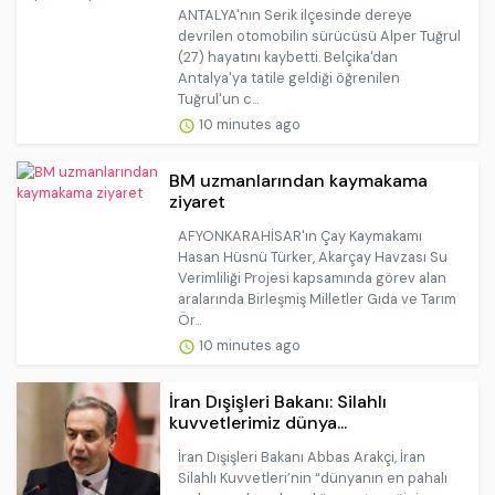
ANTALYA'nın Serik ilçesinde dereye
devrilen otomobilin sürücüsü Alper Tuğrul
(27) hayatını kaybetti. Belçika'dan
Antalya'ya tatile geldiği öğrenilen
Tuğrul'un c...
10 minutes ago
BM uzmanlarından kaymakama
ziyaret
AFYONKARAHİSAR'ın Çay Kaymakamı
Hasan Hüsnü Türker, Akarçay Havzası Su
Verimliliği Projesi kapsamında görev alan
aralarında Birleşmiş Milletler Gıda ve Tarım
Ör...
10 minutes ago
İran Dışişleri Bakanı: Silahlı
kuvvetlerimiz dünya...
İran Dışişleri Bakanı Abbas Arakçi, İran
Silahlı Kuvvetleri’nin “dünyanın en pahalı